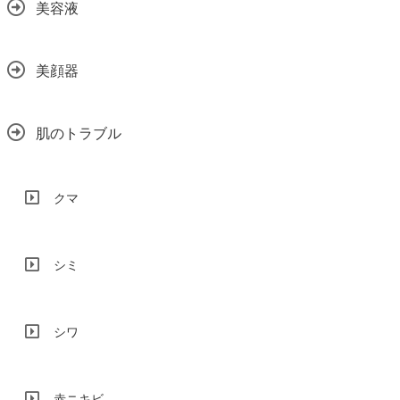
美容液
美顔器
肌のトラブル
クマ
シミ
シワ
赤ニキビ