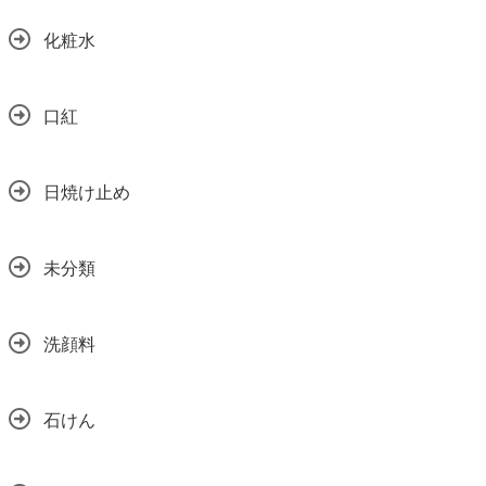
化粧水
口紅
日焼け止め
未分類
洗顔料
石けん