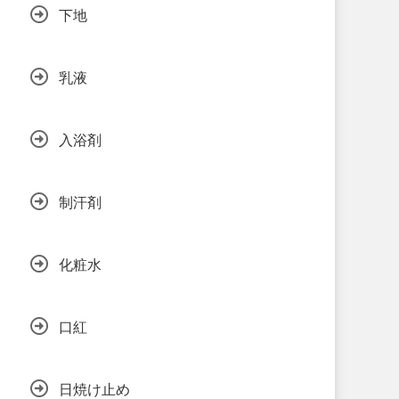
下地
乳液
入浴剤
制汗剤
化粧水
口紅
日焼け止め