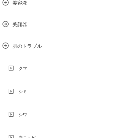
美容液
美顔器
肌のトラブル
クマ
シミ
シワ
赤ニキビ