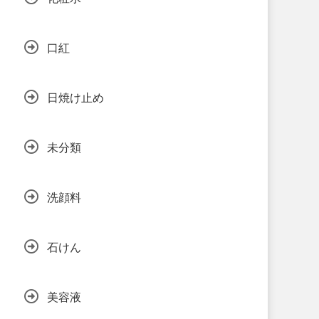
口紅
日焼け止め
未分類
洗顔料
石けん
美容液