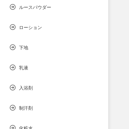
ルースパウダー
ローション
下地
乳液
入浴剤
制汗剤
化粧水