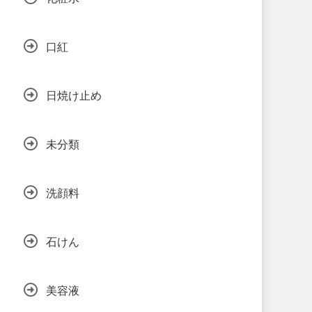
口紅
日焼け止め
未分類
洗顔料
石けん
美容液