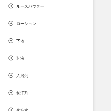
ルースパウダー
ローション
下地
乳液
入浴剤
制汗剤
化粧水