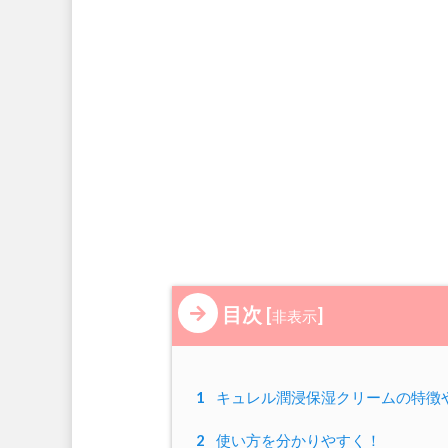
目次
[
]
非表示
1
キュレル潤浸保湿クリームの特徴
2
使い方を分かりやすく！