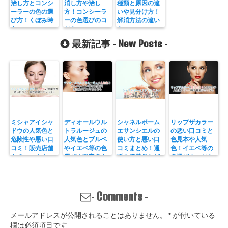
治し方とコンシ
消し方や治し
種類と原因の違
ーラーの色の選
方！コンシーラ
いや見分け方！
び方！くぼみ時
ーの色選びのコ
解消方法の違い
も
ツも
も
New Posts
最新記事 -
-
ミシャアイシャ
ディオールウル
シャネルボーム
リップザカラー
ドウの人気色と
トラルージュの
エサンシエルの
の悪い口コミと
危険性や悪い口
人気色とブルベ
使い方と悪い口
色見本や人気
コミ！販売店舗
やイエベ等の色
コミまとめ！通
色！イエベ等の
もチェック☆
選び！限定色や
販や伊勢丹など
色選びのコツも
口コミまとめも
購入方法も
Comments
-
-
メールアドレスが公開されることはありません。
*
が付いている
欄は必須項目です