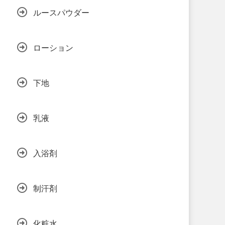
ルースパウダー
ローション
下地
乳液
入浴剤
制汗剤
化粧水