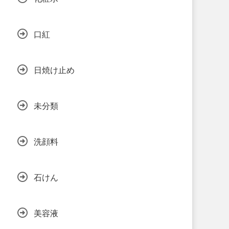
口紅
日焼け止め
未分類
洗顔料
石けん
美容液