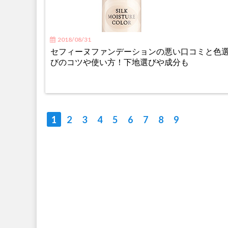
2018/08/31
セフィーヌファンデーションの悪い口コミと色
びのコツや使い方！下地選びや成分も
1
2
3
4
5
6
7
8
9