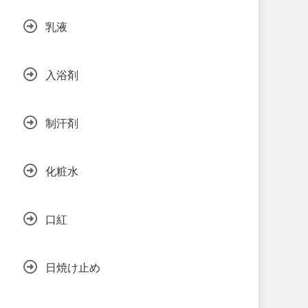
乳液
入浴剤
制汗剤
化粧水
口紅
日焼け止め