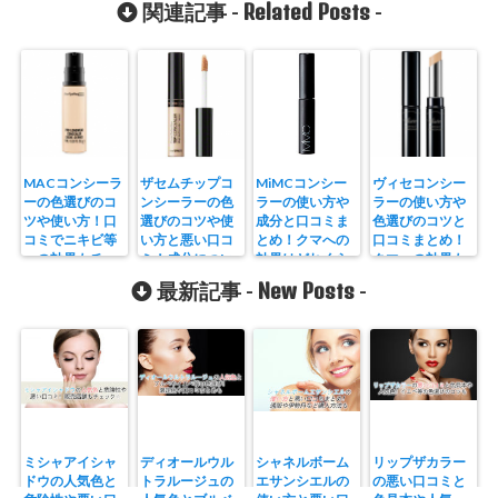
Related Posts
関連記事 -
-
MACコンシーラ
ザセムチップコ
MiMCコンシー
ヴィセコンシー
ーの色選びのコ
ンシーラーの色
ラーの使い方や
ラーの使い方や
ツや使い方！口
選びのコツや使
成分と口コミま
色選びのコツと
コミでニキビ等
い方と悪い口コ
とめ！クマへの
口コミまとめ！
への効果もチェ
ミ！成分につい
効果はどれくら
クマへの効果も
ック☆
ても
い？
New Posts
最新記事 -
-
ミシャアイシャ
ディオールウル
シャネルボーム
リップザカラー
ドウの人気色と
トラルージュの
エサンシエルの
の悪い口コミと