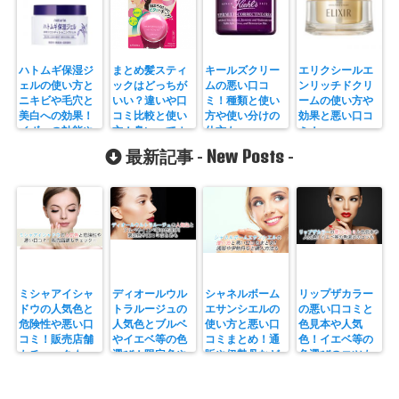
ハトムギ保湿ジ
まとめ髪スティ
キールズクリー
エリクシールエ
ェルの使い方と
ックはどっちが
ムの悪い口コ
ンリッチドクリ
ニキビや毛穴と
いい？違いや口
ミ！種類と使い
ームの使い方や
美白への効果！
コミ比較と使い
方や使い分けの
効果と悪い口コ
イボへの効能や
方！臭いってホ
仕方も
ミ！
ニベアとの違い
ント？
New Posts
最新記事 -
-
も
ミシャアイシャ
ディオールウル
シャネルボーム
リップザカラー
ドウの人気色と
トラルージュの
エサンシエルの
の悪い口コミと
危険性や悪い口
人気色とブルベ
使い方と悪い口
色見本や人気
コミ！販売店舗
やイエベ等の色
コミまとめ！通
色！イエベ等の
もチェック☆
選び！限定色や
販や伊勢丹など
色選びのコツも
口コミまとめも
購入方法も