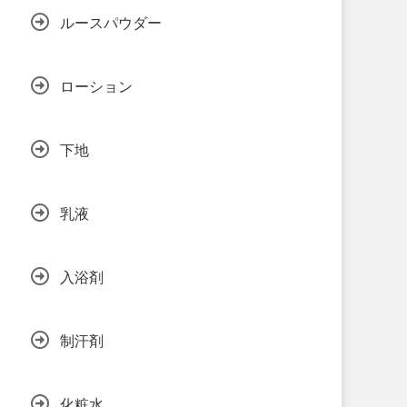
ルースパウダー
ローション
下地
乳液
入浴剤
制汗剤
化粧水