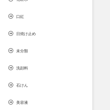
口紅
日焼け止め
未分類
洗顔料
石けん
美容液