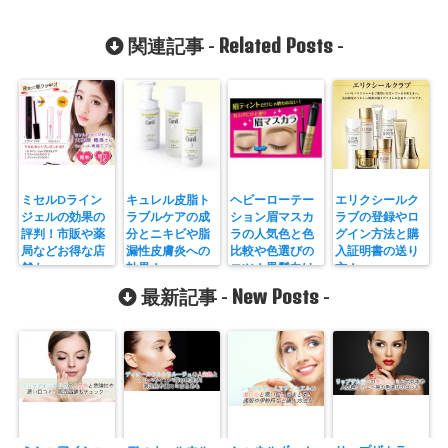
Related Posts
関連記事 -
-
ミセルDライン
キュレル皮脂ト
ヘビーローテー
エリクシールク
ジェルの効果の
ラブルケアの成
ション眉マスカ
ラブの登録やロ
評判！市販や薬
分とニキビや脂
ラの人気色と色
グイン方法と購
局などお得な店
漏性皮膚炎への
比較や色選びの
入証明書の送り
舗も
効果！
コツ！黒髪向け
方！
の選び方や使い
New Posts
最新記事 -
-
方も