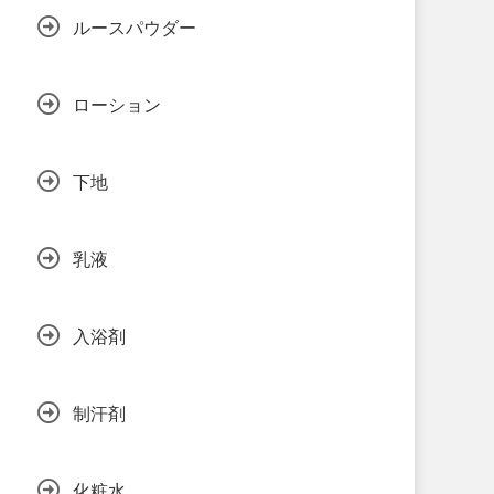
ルースパウダー
ローション
下地
乳液
入浴剤
制汗剤
化粧水