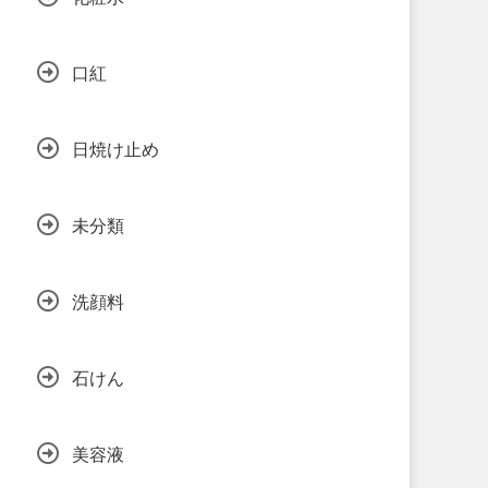
口紅
日焼け止め
未分類
洗顔料
石けん
美容液