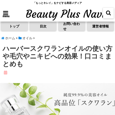
「もっとキレイ」をナビする美容メディア
menu
お問い合わ
トップ
目次
運営者情報
せ
ホーム
>
オイル
>
ハーバースクワランオイルの使い方
や毛穴やニキビへの効果！口コミま
とめも