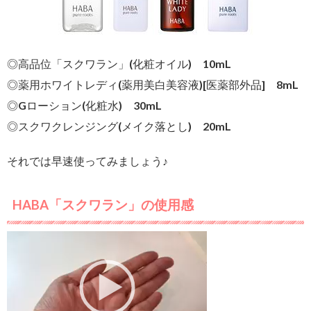
◎高品位「スクワラン」(化粧オイル) 10mL
◎薬用ホワイトレディ(薬用美白美容液)[医薬部外品] 8mL
◎Gローション(化粧水) 30mL
◎スクワクレンジング(メイク落とし) 20mL
それでは早速使ってみましょう♪
HABA「スクワラン」の使用感
動
画
プ
レ
ー