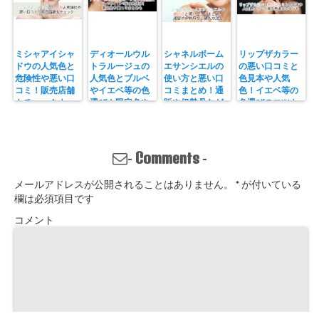
ミシャアイシャ
ディオールウル
シャネルボーム
リップザカラー
ドウの人気色と
トラルージュの
エサンシエルの
の悪い口コミと
危険性や悪い口
人気色とブルベ
使い方と悪い口
色見本や人気
コミ！販売店舗
やイエベ等の色
コミまとめ！通
色！イエベ等の
もチェック☆
選び！限定色や
販や伊勢丹など
色選びのコツも
口コミまとめも
購入方法も
Comments
-
-
メールアドレスが公開されることはありません。
*
が付いている
欄は必須項目です
コメント