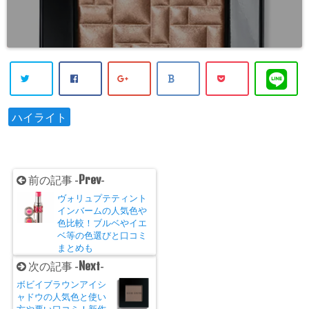
ハイライト
Prev
前の記事 -
-
ヴォリュプテティント
インバームの人気色や
色比較！ブルベやイエ
ベ等の色選びと口コミ
まとめも
Next
次の記事 -
-
ボビイブラウンアイシ
ャドウの人気色と使い
方や悪い口コミ！新作