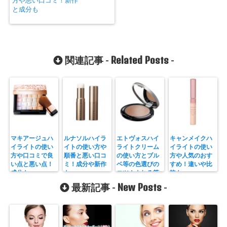
と成分も
Related Posts
関連記事 -
-
マキアージュハ
ルナソルハイラ
エトヴォスハイ
キャンメイクハ
イライトの使い
イトの使い方や
ライトクリーム
イライトの使い
方や口コミで良
順番と悪い口コ
の使い方とブル
方や人気のおす
い点と悪い点！
ミ！成分や新作
ベ等の色選びの
すめ！違いや比
成分も
も
コツ！よれる等
較も
口コミまとめも
New Posts
最新記事 -
-