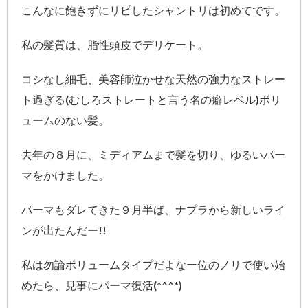
こんなに飽きずにリピしたシャントリは初めてです。
私の髪質は、脂性頭皮でデリケート。
コシなし細毛、美容師泣かせな天然の強力なストレー
ト過ぎる(むしろストレートと言う名の癖レベル)ボリ
ュームのない髪。
去年の８月に、ミディアムまで髪を切り、ゆるいパー
マをかけました。
パーマもダレてきた９月半ば、ナプラから新しいライ
ンが出たんだー!!
私は勿論ボリュームタイプだよなー位のノリで使い始
めたら、見事にパーマ復活(*^^*)