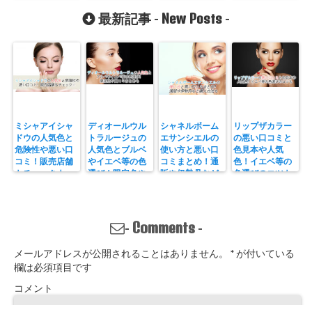
や成分も
New Posts
最新記事 -
-
ミシャアイシャ
ディオールウル
シャネルボーム
リップザカラー
ドウの人気色と
トラルージュの
エサンシエルの
の悪い口コミと
危険性や悪い口
人気色とブルベ
使い方と悪い口
色見本や人気
コミ！販売店舗
やイエベ等の色
コミまとめ！通
色！イエベ等の
もチェック☆
選び！限定色や
販や伊勢丹など
色選びのコツも
口コミまとめも
購入方法も
Comments
-
-
メールアドレスが公開されることはありません。
*
が付いている
欄は必須項目です
コメント