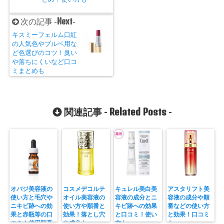
Next
次の記事 -
-
キスミーフェルム口紅
の人気色やブルベ用な
ど色選びのコツ！臭い
や落ちにくいなど口コ
ミまとめも
Related Posts
関連記事 -
-
オバジ美容液の
コスメデコルテ
キュレル美白美
アスタリフト美
使い方と毛穴や
オイル美容液の
容液の成分とニ
容液の成分や順
ニキビ跡への効
使い方や順番と
キビ跡への効果
番などの使い方
果と赤瓶等の口
効果！落とし穴
と口コミ！使い
と効果！口コミ
コミ！使用順番
や成分も
方も
も