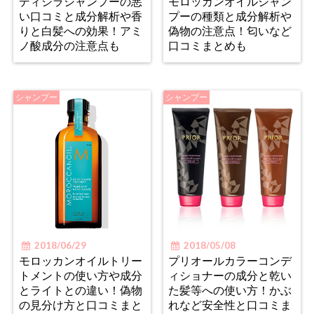
ディシラシャンプーの悪
モロッカンオイルシャン
い口コミと成分解析や香
プーの種類と成分解析や
りと白髪への効果！アミ
偽物の注意点！匂いなど
ノ酸成分の注意点も
口コミまとめも
シャンプー
シャンプー
2018/06/29
2018/05/08
モロッカンオイルトリー
プリオールカラーコンデ
トメントの使い方や成分
ィショナーの成分と乾い
とライトとの違い！偽物
た髪等への使い方！かぶ
の見分け方と口コミまと
れなど安全性と口コミま